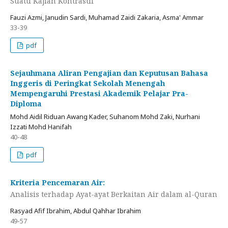
Suatu Kajian Kontrastif
Fauzi Azmi, Janudin Sardi, Muhamad Zaidi Zakaria, Asma' Ammar
33-39
pdf
Sejauhmana Aliran Pengajian dan Keputusan Bahasa
Inggeris di Peringkat Sekolah Menengah
Mempengaruhi Prestasi Akademik Pelajar Pra-
Diploma
Mohd Aidil Riduan Awang Kader, Suhanom Mohd Zaki, Nurhani
Izzati Mohd Hanifah
40-48
pdf
Kriteria Pencemaran Air:
Analisis terhadap Ayat-ayat Berkaitan Air dalam al-Quran
Rasyad Afif Ibrahim, Abdul Qahhar Ibrahim
49-57