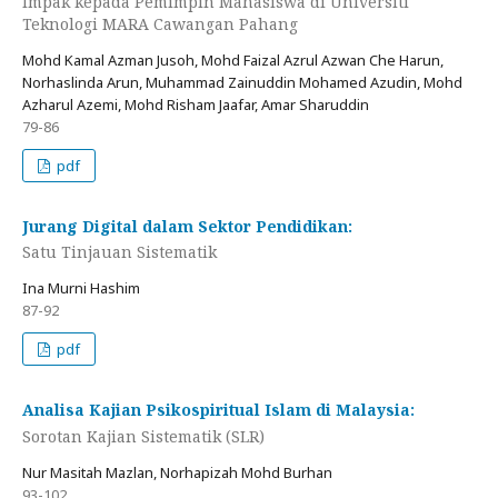
Impak kepada Pemimpin Mahasiswa di Universiti
Teknologi MARA Cawangan Pahang
Mohd Kamal Azman Jusoh, Mohd Faizal Azrul Azwan Che Harun,
Norhaslinda Arun, Muhammad Zainuddin Mohamed Azudin, Mohd
Azharul Azemi, Mohd Risham Jaafar, Amar Sharuddin
79-86
pdf
Jurang Digital dalam Sektor Pendidikan:
Satu Tinjauan Sistematik
Ina Murni Hashim
87-92
pdf
Analisa Kajian Psikospiritual Islam di Malaysia:
Sorotan Kajian Sistematik (SLR)
Nur Masitah Mazlan, Norhapizah Mohd Burhan
93-102